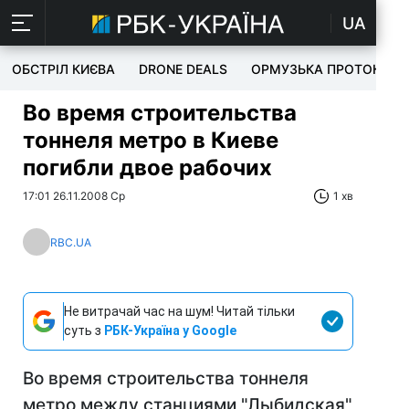
UA
ОБСТРІЛ КИЄВА
DRONE DEALS
ОРМУЗЬКА ПРОТОКА
Во время строительства
тоннеля метро в Киеве
погибли двое рабочих
17:01 26.11.2008 Ср
1 хв
RBC.UA
Не витрачай час на шум! Читай тільки
суть з
РБК-Україна у Google
Во время строительства тоннеля
метро между станциями "Лыбидская"