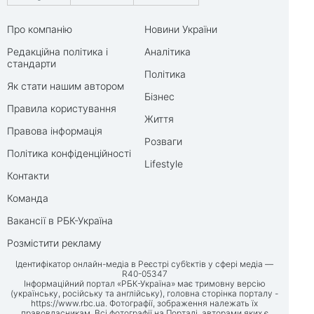
Про компанію
Новини України
Редакційна політика і
Аналітика
стандарти
Політика
Як стати нашим автором
Бізнес
Правила користування
Життя
Правова інформація
Розваги
Політика конфіденційності
Lifestyle
Контакти
Команда
Вакансії в РБК-Україна
Розмістити рекламу
Ідентифікатор онлайн-медіа в Реєстрі суб’єктів у сфері медіа —
R40-05347
Інформаційний портал «РБК-Україна» має тримовну версію
(українську, російську та англійську), головна сторінка порталу -
https://www.rbc.ua
. Фотографії, зображення належать їх
правовласникам. Всі фотографії на Порталі, авторами яких є