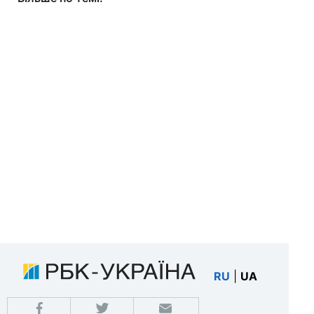
RU
|
UA