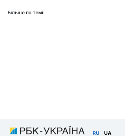
Більше по темі:
RU
|
UA