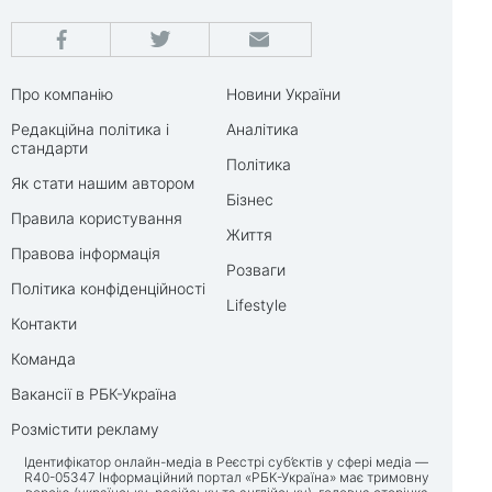
Про компанію
Новини України
Редакційна політика і
Аналітика
стандарти
Політика
Як стати нашим автором
Бізнес
Правила користування
Життя
Правова інформація
Розваги
Політика конфіденційності
Lifestyle
Контакти
Команда
Вакансії в РБК-Україна
Розмістити рекламу
Ідентифікатор онлайн-медіа в Реєстрі суб’єктів у сфері медіа —
R40-05347 Інформаційний портал «РБК-Україна» має тримовну