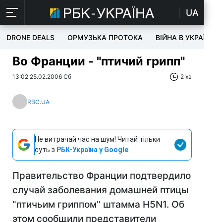
UA
DRONE DEALS
ОРМУЗЬКА ПРОТОКА
ВІЙНА В УКРАЇНІ
Во Франции - "птичий грипп"
13:02 25.02.2006 Сб
2 хв
RBC.UA
Не витрачай час на шум! Читай тільки
суть з
РБК-Україна у Google
Правительство Франции подтвердило
случай заболевания домашней птицы
"птичьим гриппом" штамма H5N1. Об
этом сообщили представители