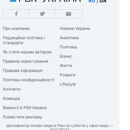
RU
|
UA
Про компанію
Новини України
Редакційна політика і
Аналітика
стандарти
Політика
Як стати нашим автором
Бізнес
Правила користування
Життя
Правова інформація
Розваги
Політика конфіденційності
Lifestyle
Контакти
Команда
Вакансії в РБК-Україна
Розмістити рекламу
Ідентифікатор онлайн-медіа в Реєстрі суб’єктів у сфері медіа —
R40-05347