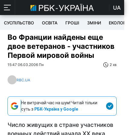
UA
СУСПІЛЬСТВО
ОСВІТА
ГРОШІ
ЗМІНИ
ЕКОЛОГІЯ
Во Франции найдены еще
двое ветеранов - участников
Первой мировой войны
15:47 06.03.2006 Пн
2 хв
RBC.UA
Не витрачай час на шум! Читай тільки
суть з
РБК-Україна у Google
Число живущих в стране участников
военных действий начала ХХ века