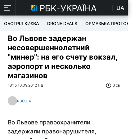
UA
ОБСТРІЛ КИЄВА
DRONE DEALS
ОРМУЗЬКА ПРОТОКА
Во Львове задержан
несовершеннолетний
"минер": на его счету вокзал,
аэропорт и несколько
магазинов
18:15 16.09.2012 Нд
3 хв
RBC.UA
Во Львове правоохранители
задержали правонарушителя,