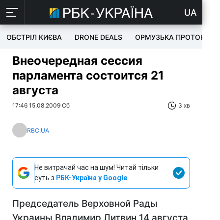
UA
ОБСТРІЛ КИЄВА
DRONE DEALS
ОРМУЗЬКА ПРОТОКА
Внеочередная сессия
парламента состоится 21
августа
17:46 15.08.2009 Сб
3 хв
RBC.UA
Не витрачай час на шум! Читай тільки
суть з
РБК-Україна у Google
Председатель Верховной Рады
Украины Владимир Литвин 14 августа