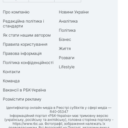
Про компанію
Новини України
Редакційна політика і
Аналітика
стандарти
Політика
Як стати нашим автором
Бізнес
Правила користування
Життя
Правова інформація
Розваги
Політика конфіденційності
Lifestyle
Контакти
Команда
Вакансії в РБК-Україна
Розмістити рекламу
Ідентифікатор онлайн-медіа в Реєстрі суб’єктів у сфері медіа —
R40-05347
Інформаційний портал «РБК-Україна» має тримовну версію
(українську, російську та англійську), головна сторінка порталу -
https://www.rbc.ua
. Фотографії, зображення належать їх
правовласникам. Всі фотографії на Порталі, авторами яких є