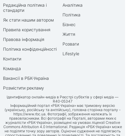
Редакційна політика і
Аналітика
стандарти
Політика
Як стати нашим автором
Бізнес
Правила користування
Життя
Правова інформація
Розваги
Політика конфіденційності
Lifestyle
Контакти
Команда
Вакансії в РБК-Україна
Розмістити рекламу
Ідентифікатор онлайн-медіа в Реєстрі суб’єктів у сфері медіа —
R40-05347
Інформаційний портал «РБК-Україна» має тримовну версію
(українську, російську та англійську), головна сторінка порталу -
https://www.rbc.ua
. Фотографії, зображення належать їх
правовласникам. Всі фотографії на Порталі, авторами яких є
журналісти «РБК-Україна», розміщені на умовах ліцензії Creative
Commons Attribution 4.0 International. Редакція «РБК-Україна» може
не поділяти точку зору авторів. Оціночні судження не підлягають
спростуванню та доведенню їх правдивості. За достовірність та