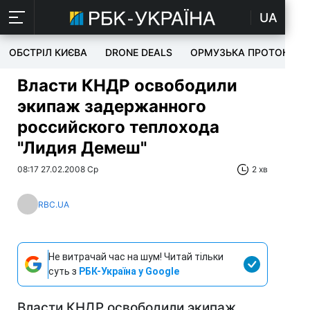
UA
ОБСТРІЛ КИЄВА
DRONE DEALS
ОРМУЗЬКА ПРОТОКА
Власти КНДР освободили
экипаж задержанного
российского теплохода
"Лидия Демеш"
08:17 27.02.2008 Ср
2 хв
RBC.UA
Не витрачай час на шум! Читай тільки
суть з
РБК-Україна у Google
Власти КНДР освободили экипаж