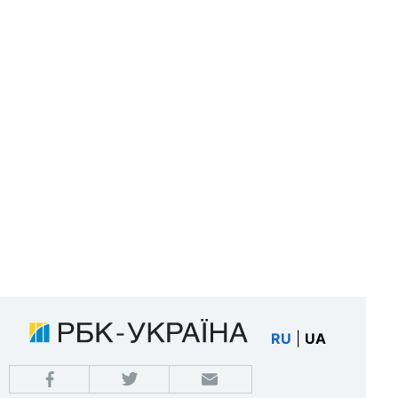
RU
|
UA