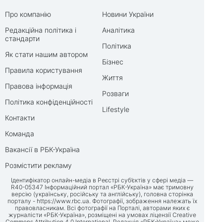
Про компанію
Новини України
Редакційна політика і
Аналітика
стандарти
Політика
Як стати нашим автором
Бізнес
Правила користування
Життя
Правова інформація
Розваги
Політика конфіденційності
Lifestyle
Контакти
Команда
Вакансії в РБК-Україна
Розмістити рекламу
Ідентифікатор онлайн-медіа в Реєстрі суб’єктів у сфері медіа —
R40-05347 Інформаційний портал «РБК-Україна» має тримовну
версію (українську, російську та англійську), головна сторінка
порталу -
https://www.rbc.ua
. Фотографії, зображення належать їх
правовласникам. Всі фотографії на Порталі, авторами яких є
журналісти «РБК-Україна», розміщені на умовах ліцензії Creative
Commons Attribution 4.0 International. Редакція «РБК-Україна» може