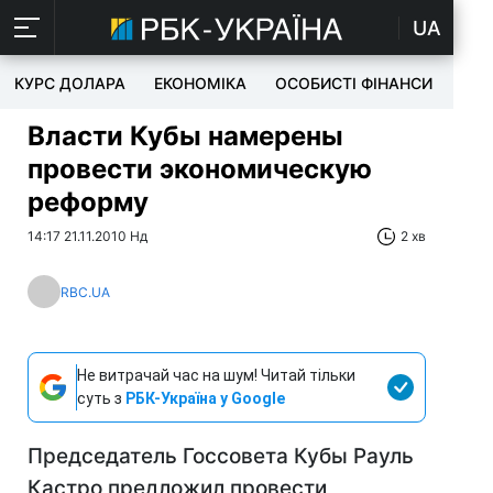
UA
КУРС ДОЛАРА
ЕКОНОМІКА
ОСОБИСТІ ФІНАНСИ
TEC
Власти Кубы намерены
провести экономическую
реформу
14:17 21.11.2010 Нд
2 хв
RBC.UA
Не витрачай час на шум! Читай тільки
суть з
РБК-Україна у Google
Председатель Госсовета Кубы Рауль
Кастро предложил провести