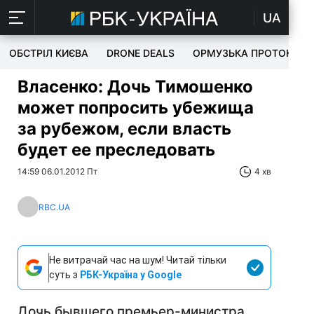
UA
ОБСТРІЛ КИЄВА
DRONE DEALS
ОРМУЗЬКА ПРОТОКА
Власенко: Дочь Тимошенко
может попросить убежища
за рубежом, если власть
будет ее преследовать
14:59 06.01.2012 Пт
4 хв
RBC.UA
Не витрачай час на шум! Читай тільки
суть з
РБК-Україна у Google
Дочь бывшего премьер-министра