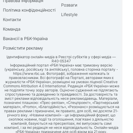
Правова інформація
Розваги
Політика конфіденційності
Lifestyle
Контакти
Команда
Вакансії в РБК-Україна
Розмістити рекламу
Ідентифікатор онлайн-медіа в Реєстрі суб’єктів у сфері медіа —
R40-05347
Інформаційний портал «РБК-Україна» має тримовну версію
(українську, російську та англійську), головна сторінка порталу -
https://www.rbc.ua
. Фотографії, зображення належать їх
правовласникам. Всі фотографії на Порталі, авторами яких є
журналісти «РБК-Україна», розміщені на умовах ліцензії Creative
Commons Attribution 4.0 International. Редакція «РБК-Україна» може
не поділяти точку зору авторів. Оціночні судження не підлягають
спростуванню та доведенню їх правдивості. За достовірність та
зміст реклами відповідальність несе рекламодавець. Матеріали,
позначені плашкою: «Прес-релізи», «Спецпроект», «Партнерський
матеріал», «Promo», «Благодійність», «Резонанс» розміщуються на
правах реклами і призначені, як правило, для осіб, які досягли 21-
річного віку. «Новини компанії» - це інформаційний формат, що
охоплює новини, події та оголошення, пов'язані з діяльністю
компаній, базуються на пресрелізах, які випускають самі
компанії, і за які редакція не несе відповідальність. Онлайн-медіа
«РБК-Україна» призначене для осіб віком від 21 року.