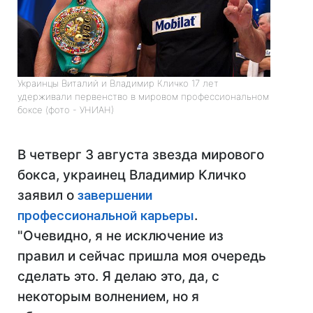
Украинцы Виталий и Владимир Кличко 17 лет
удерживали первенство в мировом профессиональном
боксе (фото - УНИАН)
В четверг 3 августа звезда мирового
бокса, украинец Владимир Кличко
заявил о
завершении
профессиональной карьеры
.
"Очевидно, я не исключение из
правил и сейчас пришла моя очередь
сделать это. Я делаю это, да, с
некоторым волнением, но я