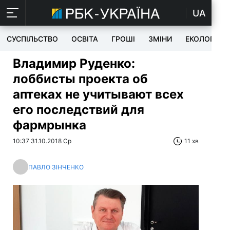
UA
СУСПІЛЬСТВО
ОСВІТА
ГРОШІ
ЗМІНИ
ЕКОЛОГІЯ
Владимир Руденко:
лоббисты проекта об
аптеках не учитывают всех
его последствий для
фармрынка
10:37 31.10.2018 Ср
11 хв
ПАВЛО ЗІНЧЕНКО