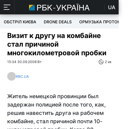
UA
ОБСТРІЛ КИЄВА
DRONE DEALS
ОРМУЗЬКА ПРОТОКА
Визит к другу на комбайне
стал причиной
многокилометровой пробки
15:34 30.09.2008 Вт
2 хв
RBC.UA
Житель немецкой провинции был
задержан полицией после того, как,
решив навестить друга на рабочем
комбайне, стал причиной почти 10-