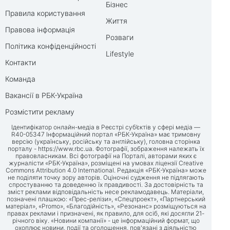
Бізнес
Правила користування
Життя
Правова інформація
Розваги
Політика конфіденційності
Lifestyle
Контакти
Команда
Вакансії в РБК-Україна
Розмістити рекламу
Ідентифікатор онлайн-медіа в Реєстрі суб’єктів у сфері медіа —
R40-05347 Інформаційний портал «РБК-Україна» має тримовну
версію (українську, російську та англійську), головна сторінка
порталу -
https://www.rbc.ua
. Фотографії, зображення належать їх
правовласникам. Всі фотографії на Порталі, авторами яких є
журналісти «РБК-Україна», розміщені на умовах ліцензії Creative
Commons Attribution 4.0 International. Редакція «РБК-Україна» може
не поділяти точку зору авторів. Оціночні судження не підлягають
спростуванню та доведенню їх правдивості. За достовірність та
зміст реклами відповідальність несе рекламодавець. Матеріали,
позначені плашкою: «Прес-релізи», «Спецпроект», «Партнерський
матеріал», «Promo», «Благодійність», «Резонанс» розміщуються на
правах реклами і призначені, як правило, для осіб, які досягли 21-
річного віку. «Новини компанії» - це інформаційний формат, що
охоплює новини, події та оголошення, пов'язані з діяльністю