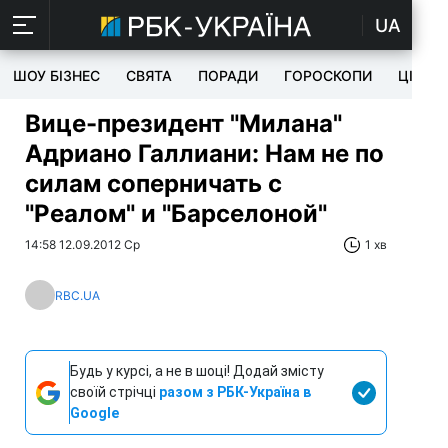
UA
ШОУ БІЗНЕС
СВЯТА
ПОРАДИ
ГОРОСКОПИ
ЦІКАВ
Вице-президент "Милана"
Адриано Галлиани: Нам не по
силам соперничать с
"Реалом" и "Барселоной"
14:58 12.09.2012 Ср
1 хв
RBC.UA
Будь у курсі, а не в шоці! Додай змісту
своїй стрічці
разом з РБК-Україна в
Google