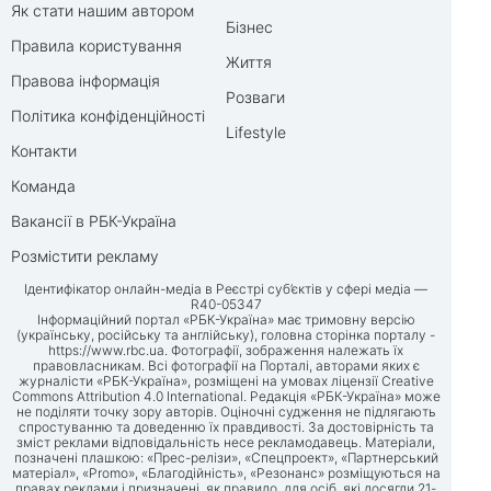
Як стати нашим автором
Бізнес
Правила користування
Життя
Правова інформація
Розваги
Політика конфіденційності
Lifestyle
Контакти
Команда
Вакансії в РБК-Україна
Розмістити рекламу
Ідентифікатор онлайн-медіа в Реєстрі суб’єктів у сфері медіа —
R40-05347
Інформаційний портал «РБК-Україна» має тримовну версію
(українську, російську та англійську), головна сторінка порталу -
https://www.rbc.ua
. Фотографії, зображення належать їх
правовласникам. Всі фотографії на Порталі, авторами яких є
журналісти «РБК-Україна», розміщені на умовах ліцензії Creative
Commons Attribution 4.0 International. Редакція «РБК-Україна» може
не поділяти точку зору авторів. Оціночні судження не підлягають
спростуванню та доведенню їх правдивості. За достовірність та
зміст реклами відповідальність несе рекламодавець. Матеріали,
позначені плашкою: «Прес-релізи», «Спецпроект», «Партнерський
матеріал», «Promo», «Благодійність», «Резонанс» розміщуються на
правах реклами і призначені, як правило, для осіб, які досягли 21-