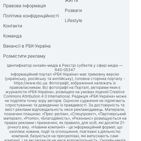
Життя
Правова інформація
Розваги
Політика конфіденційності
Lifestyle
Контакти
Команда
Вакансії в РБК-Україна
Розмістити рекламу
Ідентифікатор онлайн-медіа в Реєстрі суб’єктів у сфері медіа —
R40-05347
Інформаційний портал «РБК-Україна» має тримовну версію
(українську, російську та англійську), головна сторінка порталу -
https://www.rbc.ua
. Фотографії, зображення належать їх
правовласникам. Всі фотографії на Порталі, авторами яких є
журналісти «РБК-Україна», розміщені на умовах ліцензії Creative
Commons Attribution 4.0 International. Редакція «РБК-Україна» може
не поділяти точку зору авторів. Оціночні судження не підлягають
спростуванню та доведенню їх правдивості. За достовірність та
зміст реклами відповідальність несе рекламодавець. Матеріали,
позначені плашкою: «Прес-релізи», «Спецпроект», «Партнерський
матеріал», «Promo», «Благодійність», «Резонанс» розміщуються на
правах реклами і призначені, як правило, для осіб, які досягли 21-
річного віку. «Новини компанії» - це інформаційний формат, що
охоплює новини, події та оголошення, пов'язані з діяльністю
компаній, базуються на пресрелізах, які випускають самі
компанії, і за які редакція не несе відповідальність. Онлайн-медіа