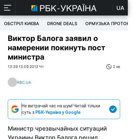
UA
ОБСТРІЛ КИЄВА
DRONE DEALS
ОРМУЗЬКА ПРОТОКА
Виктор Балога заявил о
намерении покинуть пост
министра
13:39 13.09.2012 Чт
2 хв
RBC.UA
Не витрачай час на шум! Читай тільки
суть з
РБК-Україна у Google
Министр чрезвычайных ситуаций
Украины Виктор Балога решил