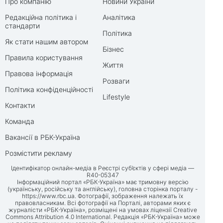
Про компанію
Новини України
Редакційна політика і
Аналітика
стандарти
Політика
Як стати нашим автором
Бізнес
Правила користування
Життя
Правова інформація
Розваги
Політика конфіденційності
Lifestyle
Контакти
Команда
Вакансії в РБК-Україна
Розмістити рекламу
Ідентифікатор онлайн-медіа в Реєстрі суб’єктів у сфері медіа —
R40-05347
Інформаційний портал «РБК-Україна» має тримовну версію
(українську, російську та англійську), головна сторінка порталу -
https://www.rbc.ua
. Фотографії, зображення належать їх
правовласникам. Всі фотографії на Порталі, авторами яких є
журналісти «РБК-Україна», розміщені на умовах ліцензії Creative
Commons Attribution 4.0 International. Редакція «РБК-Україна» може