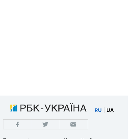
RU
|
UA