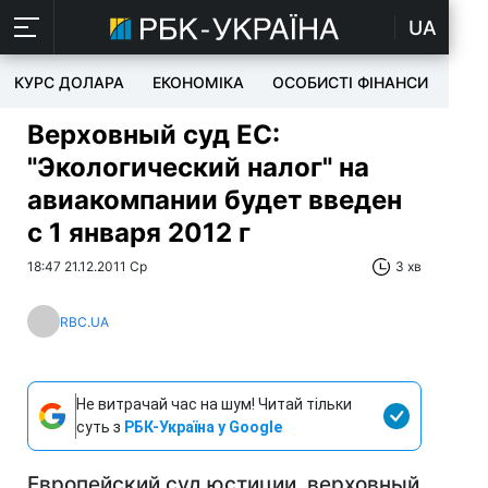
UA
КУРС ДОЛАРА
ЕКОНОМІКА
ОСОБИСТІ ФІНАНСИ
TEC
Верховный суд ЕС:
"Экологический налог" на
авиакомпании будет введен
с 1 января 2012 г
18:47 21.12.2011 Ср
3 хв
RBC.UA
Не витрачай час на шум! Читай тільки
суть з
РБК-Україна у Google
Европейский суд юстиции, верховный