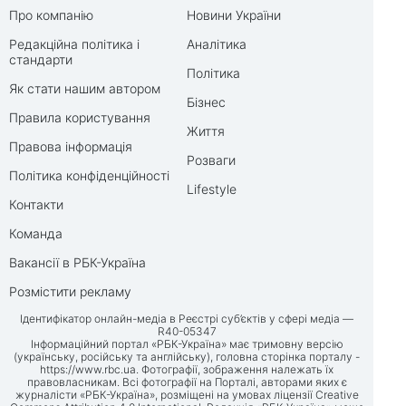
Про компанію
Новини України
Редакційна політика і
Аналітика
стандарти
Політика
Як стати нашим автором
Бізнес
Правила користування
Життя
Правова інформація
Розваги
Політика конфіденційності
Lifestyle
Контакти
Команда
Вакансії в РБК-Україна
Розмістити рекламу
Ідентифікатор онлайн-медіа в Реєстрі суб’єктів у сфері медіа —
R40-05347
Інформаційний портал «РБК-Україна» має тримовну версію
(українську, російську та англійську), головна сторінка порталу -
https://www.rbc.ua
. Фотографії, зображення належать їх
правовласникам. Всі фотографії на Порталі, авторами яких є
журналісти «РБК-Україна», розміщені на умовах ліцензії Creative