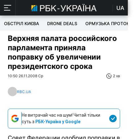
UA
ОБСТРІЛ КИЄВА
DRONE DEALS
ОРМУЗЬКА ПРОТОКА
Верхняя палата российского
парламента приняла
поправку об увеличении
президентского срока
10:50 26.11.2008 Ср
2 хв
RBC.UA
Не витрачай час на шум! Читай тільки
суть з
РБК-Україна у Google
Совет Федерации одобрил поправки в