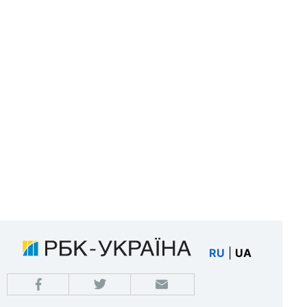
RU
|
UA