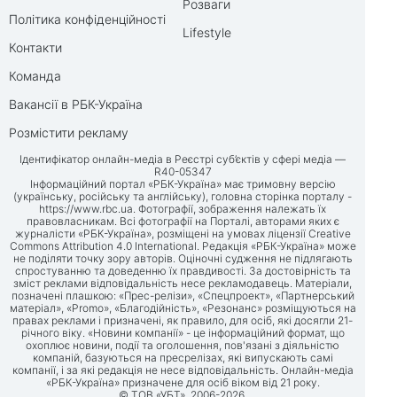
Розваги
Політика конфіденційності
Lifestyle
Контакти
Команда
Вакансії в РБК-Україна
Розмістити рекламу
Ідентифікатор онлайн-медіа в Реєстрі суб’єктів у сфері медіа —
R40-05347
Інформаційний портал «РБК-Україна» має тримовну версію
(українську, російську та англійську), головна сторінка порталу -
https://www.rbc.ua
. Фотографії, зображення належать їх
правовласникам. Всі фотографії на Порталі, авторами яких є
журналісти «РБК-Україна», розміщені на умовах ліцензії Creative
Commons Attribution 4.0 International. Редакція «РБК-Україна» може
не поділяти точку зору авторів. Оціночні судження не підлягають
спростуванню та доведенню їх правдивості. За достовірність та
зміст реклами відповідальність несе рекламодавець. Матеріали,
позначені плашкою: «Прес-релізи», «Спецпроект», «Партнерський
матеріал», «Promo», «Благодійність», «Резонанс» розміщуються на
правах реклами і призначені, як правило, для осіб, які досягли 21-
річного віку. «Новини компанії» - це інформаційний формат, що
охоплює новини, події та оголошення, пов'язані з діяльністю
компаній, базуються на пресрелізах, які випускають самі
компанії, і за які редакція не несе відповідальність. Онлайн-медіа
«РБК-Україна» призначене для осіб віком від 21 року.
© ТОВ «УБТ», 2006-2026.