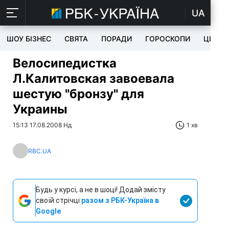
UA
ШОУ БІЗНЕС
СВЯТА
ПОРАДИ
ГОРОСКОПИ
ЦІКАВ
Велосипедистка
Л.Калитовская завоевала
шестую "бронзу" для
Украины
15:13 17.08.2008 Нд
1 хв
RBC.UA
Будь у курсі, а не в шоці! Додай змісту
своїй стрічці
разом з РБК-Україна в
Google