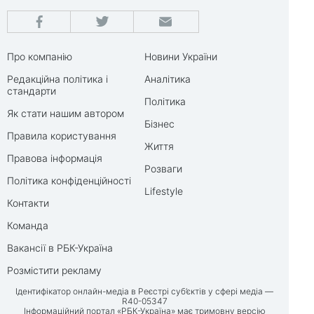
Про компанію
Новини України
Редакційна політика і
Аналітика
стандарти
Політика
Як стати нашим автором
Бізнес
Правила користування
Життя
Правова інформація
Розваги
Політика конфіденційності
Lifestyle
Контакти
Команда
Вакансії в РБК-Україна
Розмістити рекламу
Ідентифікатор онлайн-медіа в Реєстрі суб’єктів у сфері медіа —
R40-05347
Інформаційний портал «РБК-Україна» має тримовну версію