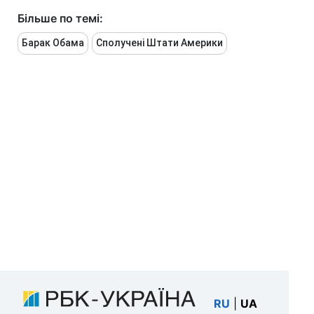
Більше по темі:
Барак Обама
Сполучені Штати Америки
RU
|
UA