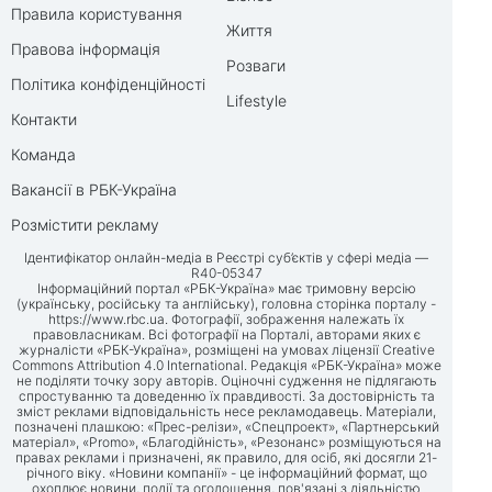
Правила користування
Життя
Правова інформація
Розваги
Політика конфіденційності
Lifestyle
Контакти
Команда
Вакансії в РБК-Україна
Розмістити рекламу
Ідентифікатор онлайн-медіа в Реєстрі суб’єктів у сфері медіа —
R40-05347
Інформаційний портал «РБК-Україна» має тримовну версію
(українську, російську та англійську), головна сторінка порталу -
https://www.rbc.ua
. Фотографії, зображення належать їх
правовласникам. Всі фотографії на Порталі, авторами яких є
журналісти «РБК-Україна», розміщені на умовах ліцензії Creative
Commons Attribution 4.0 International. Редакція «РБК-Україна» може
не поділяти точку зору авторів. Оціночні судження не підлягають
спростуванню та доведенню їх правдивості. За достовірність та
зміст реклами відповідальність несе рекламодавець. Матеріали,
позначені плашкою: «Прес-релізи», «Спецпроект», «Партнерський
матеріал», «Promo», «Благодійність», «Резонанс» розміщуються на
правах реклами і призначені, як правило, для осіб, які досягли 21-
річного віку. «Новини компанії» - це інформаційний формат, що
охоплює новини, події та оголошення, пов'язані з діяльністю