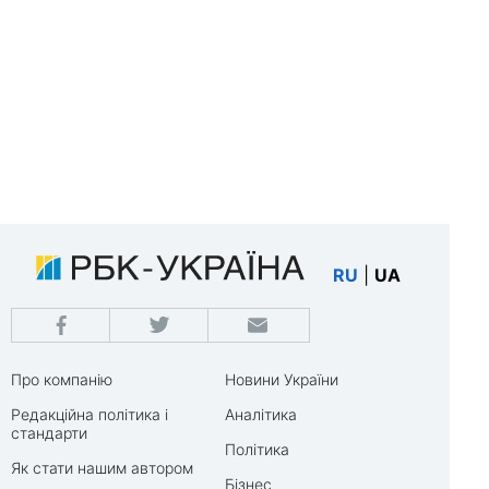
RU
|
UA
Про компанію
Новини України
Редакційна політика і
Аналітика
стандарти
Політика
Як стати нашим автором
Бізнес