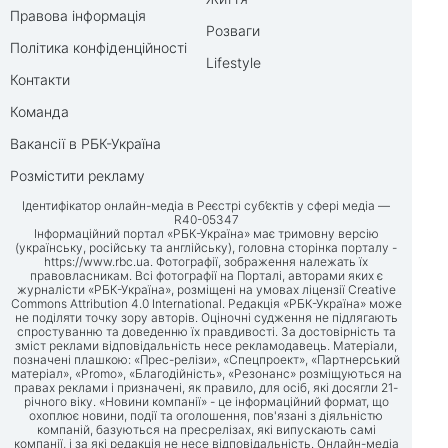
Правова інформація
Розваги
Політика конфіденційності
Lifestyle
Контакти
Команда
Вакансії в РБК-Україна
Розмістити рекламу
Ідентифікатор онлайн-медіа в Реєстрі суб’єктів у сфері медіа —
R40-05347
Інформаційний портал «РБК-Україна» має тримовну версію
(українську, російську та англійську), головна сторінка порталу -
https://www.rbc.ua
. Фотографії, зображення належать їх
правовласникам. Всі фотографії на Порталі, авторами яких є
журналісти «РБК-Україна», розміщені на умовах ліцензії Creative
Commons Attribution 4.0 International. Редакція «РБК-Україна» може
не поділяти точку зору авторів. Оціночні судження не підлягають
спростуванню та доведенню їх правдивості. За достовірність та
зміст реклами відповідальність несе рекламодавець. Матеріали,
позначені плашкою: «Прес-релізи», «Спецпроект», «Партнерський
матеріал», «Promo», «Благодійність», «Резонанс» розміщуються на
правах реклами і призначені, як правило, для осіб, які досягли 21-
річного віку. «Новини компанії» - це інформаційний формат, що
охоплює новини, події та оголошення, пов'язані з діяльністю
компаній, базуються на пресрелізах, які випускають самі
компанії, і за які редакція не несе відповідальність. Онлайн-медіа