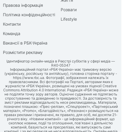
Життя
Правова інформація
Розваги
Політика конфіденційності
Lifestyle
Контакти
Команда
Вакансії в РБК-Україна
Розмістити рекламу
Ідентифікатор онлайн-медіа в Реєстрі суб’єктів у сфері медіа —
R40-05347
Інформаційний портал «РБК-Україна» має тримовну версію
(українську, російську та англійську), головна сторінка порталу -
https://www.rbc.ua
. Фотографії, зображення належать їх
правовласникам. Всі фотографії на Порталі, авторами яких є
журналісти «РБК-Україна», розміщені на умовах ліцензії Creative
Commons Attribution 4.0 International. Редакція «РБК-Україна» може
не поділяти точку зору авторів. Оціночні судження не підлягають
спростуванню та доведенню їх правдивості. За достовірність та
зміст реклами відповідальність несе рекламодавець. Матеріали,
позначені плашкою: «Прес-релізи», «Спецпроект», «Партнерський
матеріал», «Promo», «Благодійність», «Резонанс» розміщуються на
правах реклами і призначені, як правило, для осіб, які досягли 21-
річного віку. «Новини компанії» - це інформаційний формат, що
охоплює новини, події та оголошення, пов'язані з діяльністю
компаній, базуються на пресрелізах, які випускають самі
компанії, і за які редакція не несе відповідальність. Онлайн-медіа