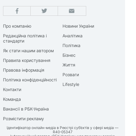
Про компанію
Новини України
Редакційна політика і
Аналітика
стандарти
Політика
Як стати нашим автором
Бізнес
Правила користування
Життя
Правова інформація
Розваги
Політика конфіденційності
Lifestyle
Контакти
Команда
Вакансії в РБК-Україна
Розмістити рекламу
Ідентифікатор онлайн-медіа в Реєстрі суб’єктів у сфері медіа —
R40-05347