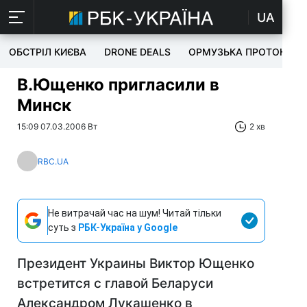
UA
ОБСТРІЛ КИЄВА
DRONE DEALS
ОРМУЗЬКА ПРОТОКА
В.Ющенко пригласили в
Минск
15:09 07.03.2006 Вт
2 хв
RBC.UA
Не витрачай час на шум! Читай тільки
суть з
РБК-Україна у Google
Президент Украины Виктор Ющенко
встретится с главой Беларуси
Александром Лукашенко в