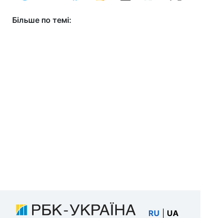
Більше по темі:
RU
|
UA