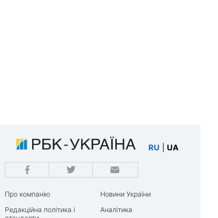
RU
|
UA
Про компанію
Новини України
Редакційна політика і
Аналітика
стандарти