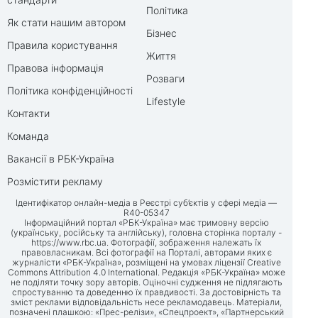
Політика
Як стати нашим автором
Бізнес
Правила користування
Життя
Правова інформація
Розваги
Політика конфіденційності
Lifestyle
Контакти
Команда
Вакансії в РБК-Україна
Розмістити рекламу
Ідентифікатор онлайн-медіа в Реєстрі суб’єктів у сфері медіа —
R40-05347
Інформаційний портал «РБК-Україна» має тримовну версію
(українську, російську та англійську), головна сторінка порталу -
https://www.rbc.ua
. Фотографії, зображення належать їх
правовласникам. Всі фотографії на Порталі, авторами яких є
журналісти «РБК-Україна», розміщені на умовах ліцензії Creative
Commons Attribution 4.0 International. Редакція «РБК-Україна» може
не поділяти точку зору авторів. Оціночні судження не підлягають
спростуванню та доведенню їх правдивості. За достовірність та
зміст реклами відповідальність несе рекламодавець. Матеріали,
позначені плашкою: «Прес-релізи», «Спецпроект», «Партнерський