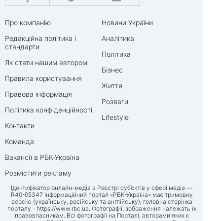
Про компанію
Новини України
Редакційна політика і
Аналітика
стандарти
Політика
Як стати нашим автором
Бізнес
Правила користування
Життя
Правова інформація
Розваги
Політика конфіденційності
Lifestyle
Контакти
Команда
Вакансії в РБК-Україна
Розмістити рекламу
Ідентифікатор онлайн-медіа в Реєстрі суб’єктів у сфері медіа —
R40-05347 Інформаційний портал «РБК-Україна» має тримовну
версію (українську, російську та англійську), головна сторінка
порталу -
https://www.rbc.ua
. Фотографії, зображення належать їх
правовласникам. Всі фотографії на Порталі, авторами яких є