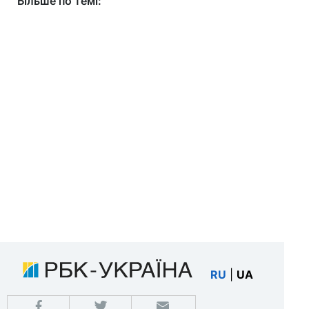
Більше по темі:
RU
|
UA