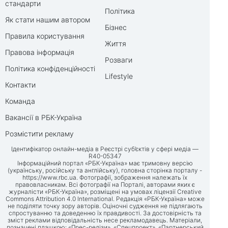
стандарти
Політика
Як стати нашим автором
Бізнес
Правила користування
Життя
Правова інформація
Розваги
Політика конфіденційності
Lifestyle
Контакти
Команда
Вакансії в РБК-Україна
Розмістити рекламу
Ідентифікатор онлайн-медіа в Реєстрі суб’єктів у сфері медіа —
R40-05347
Інформаційний портал «РБК-Україна» має тримовну версію
(українську, російську та англійську), головна сторінка порталу -
https://www.rbc.ua
. Фотографії, зображення належать їх
правовласникам. Всі фотографії на Порталі, авторами яких є
журналісти «РБК-Україна», розміщені на умовах ліцензії Creative
Commons Attribution 4.0 International. Редакція «РБК-Україна» може
не поділяти точку зору авторів. Оціночні судження не підлягають
спростуванню та доведенню їх правдивості. За достовірність та
зміст реклами відповідальність несе рекламодавець. Матеріали,
позначені плашкою: «Прес-релізи», «Спецпроект», «Партнерський