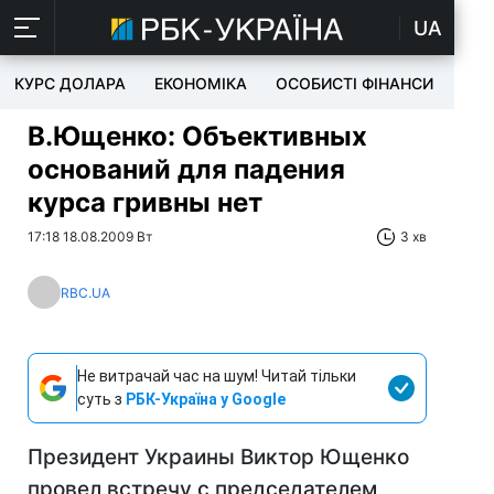
UA
КУРС ДОЛАРА
ЕКОНОМІКА
ОСОБИСТІ ФІНАНСИ
TEC
В.Ющенко: Объективных
оснований для падения
курса гривны нет
17:18 18.08.2009 Вт
3 хв
RBC.UA
Не витрачай час на шум! Читай тільки
суть з
РБК-Україна у Google
Президент Украины Виктор Ющенко
провел встречу с председателем