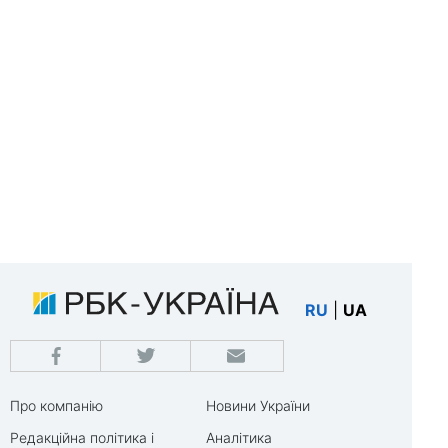
RU
|
UA
Про компанію
Новини України
Редакційна політика і
Аналітика