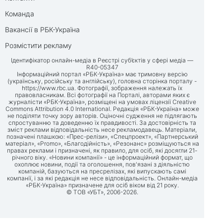
Команда
Вакансії в РБК-Україна
Розмістити рекламу
Ідентифікатор онлайн-медіа в Реєстрі суб’єктів у сфері медіа —
R40-05347
Інформаційний портал «РБК-Україна» має тримовну версію
(українську, російську та англійську), головна сторінка порталу -
https://www.rbc.ua
. Фотографії, зображення належать їх
правовласникам. Всі фотографії на Порталі, авторами яких є
журналісти «РБК-Україна», розміщені на умовах ліцензії Creative
Commons Attribution 4.0 International. Редакція «РБК-Україна» може
не поділяти точку зору авторів. Оціночні судження не підлягають
спростуванню та доведенню їх правдивості. За достовірність та
зміст реклами відповідальність несе рекламодавець. Матеріали,
позначені плашкою: «Прес-релізи», «Спецпроект», «Партнерський
матеріал», «Promo», «Благодійність», «Резонанс» розміщуються на
правах реклами і призначені, як правило, для осіб, які досягли 21-
річного віку. «Новини компанії» - це інформаційний формат, що
охоплює новини, події та оголошення, пов'язані з діяльністю
компаній, базуються на пресрелізах, які випускають самі
компанії, і за які редакція не несе відповідальність. Онлайн-медіа
«РБК-Україна» призначене для осіб віком від 21 року.
© ТОВ «УБТ», 2006-2026.