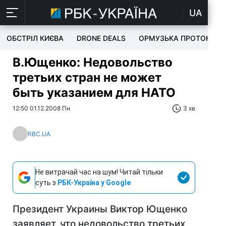
UA
ОБСТРІЛ КИЄВА
DRONE DEALS
ОРМУЗЬКА ПРОТОКА
В.Ющенко: Недовольство
третьих стран не может
быть указанием для НАТО
12:50 01.12.2008 Пн
3 хв
RBC.UA
Не витрачай час на шум! Читай тільки
суть з
РБК-Україна у Google
Президент Украины Виктор Ющенко
заявляет, что недовольство третьих