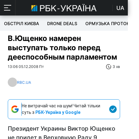
UA
ОБСТРІЛ КИЄВА
DRONE DEALS
ОРМУЗЬКА ПРОТОКА
В.Ющенко намерен
выступать только перед
дееспособным парламентом
13:06 05.12.2008 Пт
3 хв
RBC.UA
Не витрачай час на шум! Читай тільки
суть з
РБК-Україна у Google
Президент Украины Виктор Ющенко
не придет в Верховную Раду 9