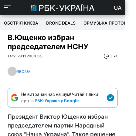
UA
ОБСТРІЛ КИЄВА
DRONE DEALS
ОРМУЗЬКА ПРОТОКА
В.Ющенко избран
председателем НСНУ
14:51 29.11.2008 Сб
3 хв
RBC.UA
Не витрачай час на шум! Читай тільки
суть з
РБК-Україна у Google
Президент Виктор Ющенко избран
председателем партии Народный
союз "Наша Украина". Такое решение