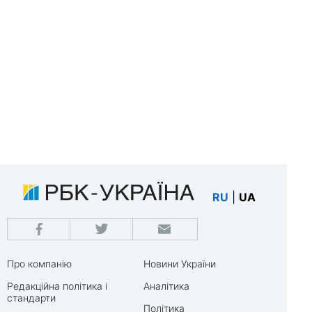
RU
|
UA
Про компанію
Новини України
Редакційна політика і
Аналітика
стандарти
Політика