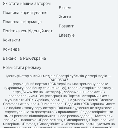
Як стати нашим автором
Бізнес
Правила користування
Життя
Правова інформація
Розваги
Політика конфіденційності
Lifestyle
Контакти
Команда
Вакансії в РБК-Україна
Розмістити рекламу
Ідентифікатор онлайн-медіа в Реєстрі суб’єктів у сфері медіа —
R40-05347
Інформаційний портал «РБК-Україна» має тримовну версію
(українську, російську та англійську), головна сторінка порталу -
https://www.rbc.ua
. Фотографії, зображення належать їх
правовласникам. Всі фотографії на Порталі, авторами яких є
журналісти «РБК-Україна», розміщені на умовах ліцензії Creative
Commons Attribution 4.0 International. Редакція «РБК-Україна» може
не поділяти точку зору авторів. Оціночні судження не підлягають
спростуванню та доведенню їх правдивості. За достовірність та
зміст реклами відповідальність несе рекламодавець. Матеріали,
позначені плашкою: «Прес-релізи», «Спецпроект», «Партнерський
матеріал», «Promo», «Благодійність», «Резонанс» розміщуються на
правах реклами і призначені, як правило, для осіб, які досягли 21-