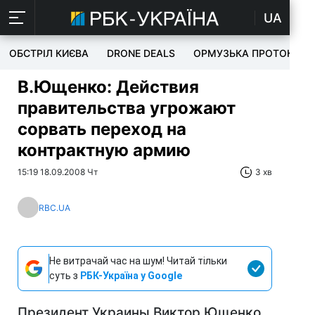
UA
ОБСТРІЛ КИЄВА
DRONE DEALS
ОРМУЗЬКА ПРОТОКА
В.Ющенко: Действия
правительства угрожают
сорвать переход на
контрактную армию
15:19 18.09.2008 Чт
3 хв
RBC.UA
Не витрачай час на шум! Читай тільки
суть з
РБК-Україна у Google
Президент Украины Виктор Ющенко