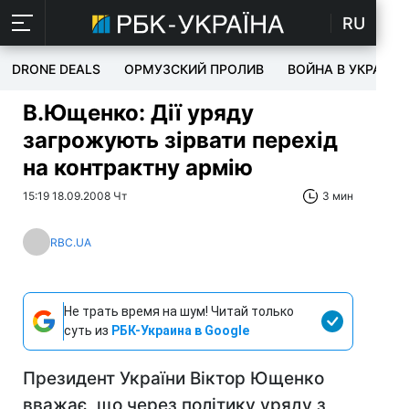
RU
DRONE DEALS
ОРМУЗСКИЙ ПРОЛИВ
ВОЙНА В УКРАИНЕ
В.Ющенко: Дії уряду
загрожують зірвати перехід
на контрактну армію
15:19 18.09.2008 Чт
3 мин
RBC.UA
Не трать время на шум! Читай только
суть из
РБК-Украина в Google
Президент України Віктор Ющенко
вважає, що через політику уряду з