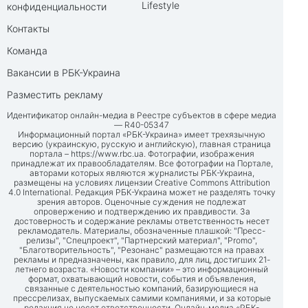
Lifestyle
конфиденциальности
Контакты
Команда
Вакансии в РБК-Украина
Разместить рекламу
Идентификатор онлайн-медиа в Реестре субъектов в сфере медиа
— R40-05347
Информационный портал «РБК-Украина» имеет трехязычную
версию (украинскую, русскую и английскую), главная страница
портала –
https://www.rbc.ua
. Фотографии, изображения
принадлежат их правообладателям. Все фотографии на Портале,
авторами которых являются журналисты РБК-Украина,
размещены на условиях лицензии Creative Commons Attribution
4.0 International. Редакция РБК-Украина может не разделять точку
зрения авторов. Оценочные суждения не подлежат
опровержению и подтверждению их правдивости. За
достоверность и содержание рекламы ответственность несет
рекламодатель. Материалы, обозначенные плашкой: "Пресс-
релизы", "Спецпроект", "Партнерский материал", "Promo",
"Благотворительность", "Резонанс" размещаются на правах
рекламы и предназначены, как правило, для лиц, достигших 21-
летнего возраста. «Новости компании» – это информационный
формат, охватывающий новости, события и объявления,
связанные с деятельностью компаний, базирующиеся на
прессрелизах, выпускаемых самими компаниями, и за которые
редакция не несет ответственности. Онлайн-медиа «РБК-