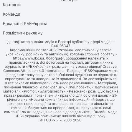
Контакти
Команда
Вакансії в РБК-Україна
Розмістити рекламу
Ідентифікатор онлайн-медіа в Реєстрі суб’єктів у сфері медіа —
R40-05347
Інформаційний портал «РБК-Україна» має тримовну версію
(українську, російську та англійську), головна сторінка порталу -
https://www.rbc.ua
. Фотографії, зображення належать їх
правовласникам. Всі фотографії на Порталі, авторами яких є
журналісти «РБК-Україна», розміщені на умовах ліцензії Creative
Commons Attribution 4.0 International. Редакція «РБК-Україна» може
не поділяти точку зору авторів. Оціночні судження не підлягають
спростуванню та доведенню їх правдивості. За достовірність та
зміст реклами відповідальність несе рекламодавець. Матеріали,
позначені плашкою: «Прес-релізи», «Спецпроект», «Партнерський
матеріал», «Promo», «Благодійність», «Резонанс» розміщуються на
правах реклами і призначені, як правило, для осіб, які досягли 21-
річного віку. «Новини компанії» - це інформаційний формат, що
охоплює новини, події та оголошення, пов'язані з діяльністю
компаній, базуються на пресрелізах, які випускають самі
компанії, і за які редакція не несе відповідальність. Онлайн-медіа
«РБК-Україна» призначене для осіб віком від 21 року.
© ТОВ «УБТ», 2006-2026.