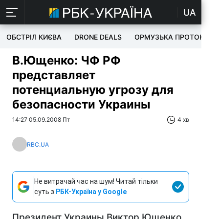
UA
ОБСТРІЛ КИЄВА
DRONE DEALS
ОРМУЗЬКА ПРОТОКА
В.Ющенко: ЧФ РФ
представляет
потенциальную угрозу для
безопасности Украины
14:27 05.09.2008 Пт
4 хв
RBC.UA
Не витрачай час на шум! Читай тільки
суть з
РБК-Україна у Google
Президент Украины Виктор Ющенко