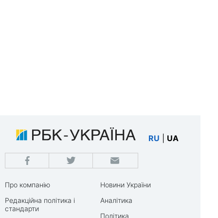
RU
|
UA
Про компанію
Новини України
Редакційна політика і
Аналітика
стандарти
Політика