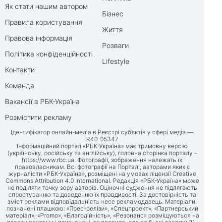
Як стати нашим автором
Бізнес
Правила користування
Життя
Правова інформація
Розваги
Політика конфіденційності
Lifestyle
Контакти
Команда
Вакансії в РБК-Україна
Розмістити рекламу
Ідентифікатор онлайн-медіа в Реєстрі суб’єктів у сфері медіа —
R40-05347
Інформаційний портал «РБК-Україна» має тримовну версію
(українську, російську та англійську), головна сторінка порталу -
https://www.rbc.ua
. Фотографії, зображення належать їх
правовласникам. Всі фотографії на Порталі, авторами яких є
журналісти «РБК-Україна», розміщені на умовах ліцензії Creative
Commons Attribution 4.0 International. Редакція «РБК-Україна» може
не поділяти точку зору авторів. Оціночні судження не підлягають
спростуванню та доведенню їх правдивості. За достовірність та
зміст реклами відповідальність несе рекламодавець. Матеріали,
позначені плашкою: «Прес-релізи», «Спецпроект», «Партнерський
матеріал», «Promo», «Благодійність», «Резонанс» розміщуються на