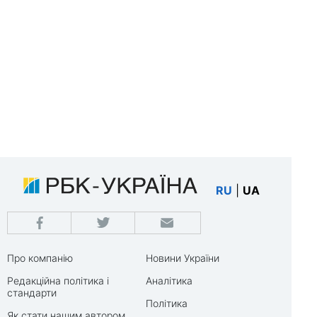
RU
|
UA
Про компанію
Новини України
Редакційна політика і
Аналітика
стандарти
Політика
Як стати нашим автором