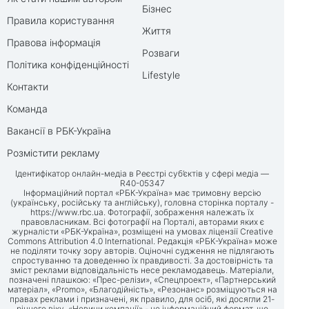
Бізнес
Правила користування
Життя
Правова інформація
Розваги
Політика конфіденційності
Lifestyle
Контакти
Команда
Вакансії в РБК-Україна
Розмістити рекламу
Ідентифікатор онлайн-медіа в Реєстрі суб’єктів у сфері медіа —
R40-05347
Інформаційний портал «РБК-Україна» має тримовну версію
(українську, російську та англійську), головна сторінка порталу -
https://www.rbc.ua
. Фотографії, зображення належать їх
правовласникам. Всі фотографії на Порталі, авторами яких є
журналісти «РБК-Україна», розміщені на умовах ліцензії Creative
Commons Attribution 4.0 International. Редакція «РБК-Україна» може
не поділяти точку зору авторів. Оціночні судження не підлягають
спростуванню та доведенню їх правдивості. За достовірність та
зміст реклами відповідальність несе рекламодавець. Матеріали,
позначені плашкою: «Прес-релізи», «Спецпроект», «Партнерський
матеріал», «Promo», «Благодійність», «Резонанс» розміщуються на
правах реклами і призначені, як правило, для осіб, які досягли 21-
річного віку. «Новини компанії» - це інформаційний формат, що