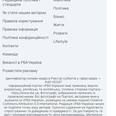
стандарти
Політика
Як стати нашим автором
Бізнес
Правила користування
Життя
Правова інформація
Розваги
Політика конфіденційності
Lifestyle
Контакти
Команда
Вакансії в РБК-Україна
Розмістити рекламу
Ідентифікатор онлайн-медіа в Реєстрі суб’єктів у сфері медіа —
R40-05347
Інформаційний портал «РБК-Україна» має тримовну версію
(українську, російську та англійську), головна сторінка порталу -
https://www.rbc.ua
. Фотографії, зображення належать їх
правовласникам. Всі фотографії на Порталі, авторами яких є
журналісти «РБК-Україна», розміщені на умовах ліцензії Creative
Commons Attribution 4.0 International. Редакція «РБК-Україна» може
не поділяти точку зору авторів. Оціночні судження не підлягають
спростуванню та доведенню їх правдивості. За достовірність та
зміст реклами відповідальність несе рекламодавець. Матеріали,