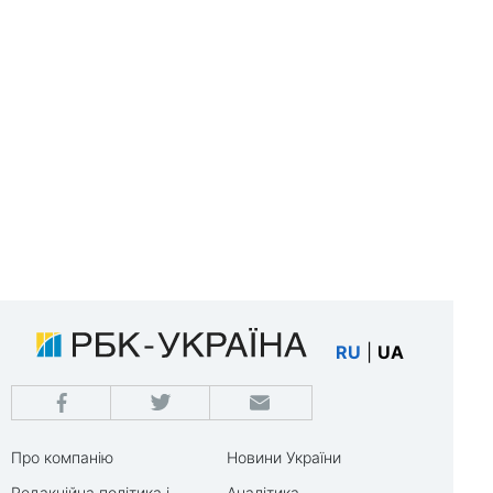
RU
|
UA
Про компанію
Новини України
Редакційна політика і
Аналітика