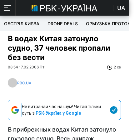
UA
ОБСТРІЛ КИЄВА
DRONE DEALS
ОРМУЗЬКА ПРОТОКА
В водах Китая затонуло
судно, 37 человек пропали
без вести
08:54 17.02.2006 Пт
2 хв
RBC.UA
Не витрачай час на шум! Читай тільки
суть з
РБК-Україна у Google
В прибрежных водах Китая затонуло
грузовое судно. Весь экипаж,