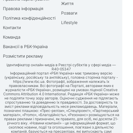
Життя
Правова інформація
Розваги
Політика конфіденційності
Lifestyle
Контакти
Команда
Вакансії в РБК-Україна
Розмістити рекламу
Ідентифікатор онлайн-медіа в Реєстрі суб’єктів у сфері медіа —
R40-05347
Інформаційний портал «РБК-Україна» має тримовну версію
(українську, російську та англійську), головна сторінка порталу -
https://www.rbc.ua
. Фотографії, зображення належать їх
правовласникам. Всі фотографії на Порталі, авторами яких є
журналісти «РБК-Україна», розміщені на умовах ліцензії Creative
Commons Attribution 4.0 International. Редакція «РБК-Україна» може
не поділяти точку зору авторів. Оціночні судження не підлягають
спростуванню та доведенню їх правдивості. За достовірність та
зміст реклами відповідальність несе рекламодавець. Матеріали,
позначені плашкою: «Прес-релізи», «Спецпроект», «Партнерський
матеріал», «Promo», «Благодійність», «Резонанс» розміщуються на
правах реклами і призначені, як правило, для осіб, які досягли 21-
річного віку. «Новини компанії» - це інформаційний формат, що
охоплює новини, події та оголошення, пов'язані з діяльністю
компаній, базуються на пресрелізах, які випускають самі