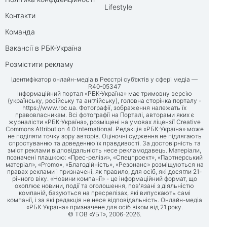
Lifestyle
Контакти
Команда
Вакансії в РБК-Україна
Розмістити рекламу
Ідентифікатор онлайн-медіа в Реєстрі суб’єктів у сфері медіа —
R40-05347
Інформаційний портал «РБК-Україна» має тримовну версію
(українську, російську та англійську), головна сторінка порталу -
https://www.rbc.ua
. Фотографії, зображення належать їх
правовласникам. Всі фотографії на Порталі, авторами яких є
журналісти «РБК-Україна», розміщені на умовах ліцензії Creative
Commons Attribution 4.0 International. Редакція «РБК-Україна» може
не поділяти точку зору авторів. Оціночні судження не підлягають
спростуванню та доведенню їх правдивості. За достовірність та
зміст реклами відповідальність несе рекламодавець. Матеріали,
позначені плашкою: «Прес-релізи», «Спецпроект», «Партнерський
матеріал», «Promo», «Благодійність», «Резонанс» розміщуються на
правах реклами і призначені, як правило, для осіб, які досягли 21-
річного віку. «Новини компанії» - це інформаційний формат, що
охоплює новини, події та оголошення, пов'язані з діяльністю
компаній, базуються на пресрелізах, які випускають самі
компанії, і за які редакція не несе відповідальність. Онлайн-медіа
«РБК-Україна» призначене для осіб віком від 21 року.
© ТОВ «УБТ», 2006-2026.