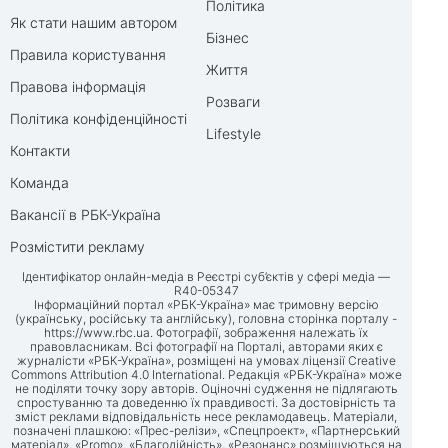
Політика
Як стати нашим автором
Бізнес
Правила користування
Життя
Правова інформація
Розваги
Політика конфіденційності
Lifestyle
Контакти
Команда
Вакансії в РБК-Україна
Розмістити рекламу
Ідентифікатор онлайн-медіа в Реєстрі суб’єктів у сфері медіа —
R40-05347
Інформаційний портал «РБК-Україна» має тримовну версію
(українську, російську та англійську), головна сторінка порталу -
https://www.rbc.ua
. Фотографії, зображення належать їх
правовласникам. Всі фотографії на Порталі, авторами яких є
журналісти «РБК-Україна», розміщені на умовах ліцензії Creative
Commons Attribution 4.0 International. Редакція «РБК-Україна» може
не поділяти точку зору авторів. Оціночні судження не підлягають
спростуванню та доведенню їх правдивості. За достовірність та
зміст реклами відповідальність несе рекламодавець. Матеріали,
позначені плашкою: «Прес-релізи», «Спецпроект», «Партнерський
матеріал», «Promo», «Благодійність», «Резонанс» розміщуються на