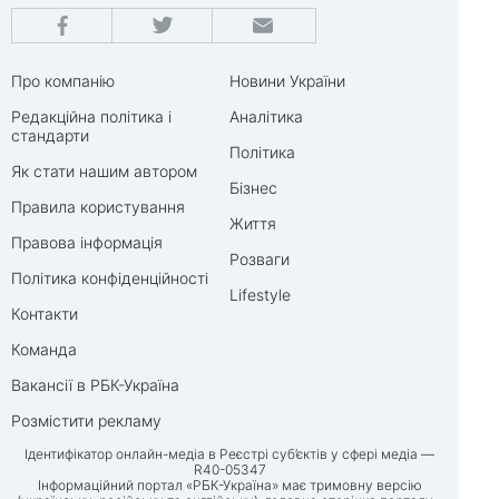
Про компанію
Новини України
Редакційна політика і
Аналітика
стандарти
Політика
Як стати нашим автором
Бізнес
Правила користування
Життя
Правова інформація
Розваги
Політика конфіденційності
Lifestyle
Контакти
Команда
Вакансії в РБК-Україна
Розмістити рекламу
Ідентифікатор онлайн-медіа в Реєстрі суб’єктів у сфері медіа —
R40-05347
Інформаційний портал «РБК-Україна» має тримовну версію