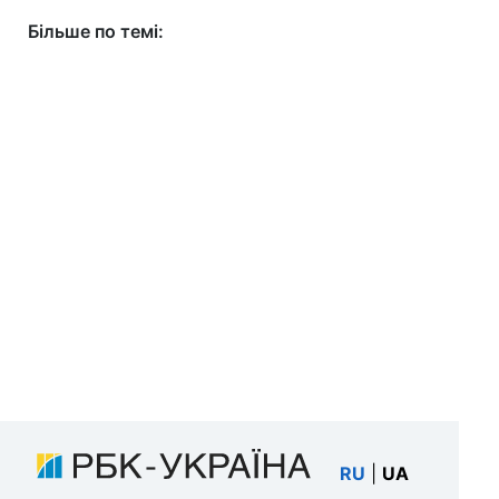
Більше по темі:
RU
|
UA