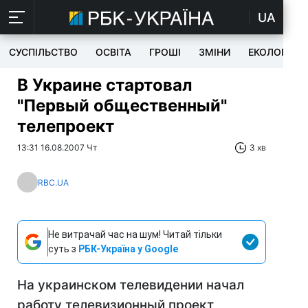
UA
СУСПІЛЬСТВО
ОСВІТА
ГРОШІ
ЗМІНИ
ЕКОЛОГІЯ
В Украине стартовал
"Первый общественный"
телепроект
13:31 16.08.2007 Чт
3 хв
RBC.UA
Не витрачай час на шум! Читай тільки
суть з
РБК-Україна у Google
На украинском телевидении начал
работу телевизионный проект