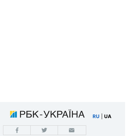
RU
|
UA