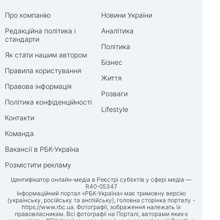
Про компанію
Новини України
Редакційна політика і
Аналітика
стандарти
Політика
Як стати нашим автором
Бізнес
Правила користування
Життя
Правова інформація
Розваги
Політика конфіденційності
Lifestyle
Контакти
Команда
Вакансії в РБК-Україна
Розмістити рекламу
Ідентифікатор онлайн-медіа в Реєстрі суб’єктів у сфері медіа —
R40-05347
Інформаційний портал «РБК-Україна» має тримовну версію
(українську, російську та англійську), головна сторінка порталу -
https://www.rbc.ua
. Фотографії, зображення належать їх
правовласникам. Всі фотографії на Порталі, авторами яких є