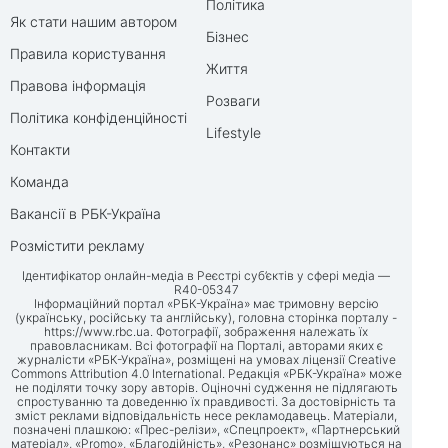
Політика
Як стати нашим автором
Бізнес
Правила користування
Життя
Правова інформація
Розваги
Політика конфіденційності
Lifestyle
Контакти
Команда
Вакансії в РБК-Україна
Розмістити рекламу
Ідентифікатор онлайн-медіа в Реєстрі суб’єктів у сфері медіа —
R40-05347
Інформаційний портал «РБК-Україна» має тримовну версію
(українську, російську та англійську), головна сторінка порталу -
https://www.rbc.ua
. Фотографії, зображення належать їх
правовласникам. Всі фотографії на Порталі, авторами яких є
журналісти «РБК-Україна», розміщені на умовах ліцензії Creative
Commons Attribution 4.0 International. Редакція «РБК-Україна» може
не поділяти точку зору авторів. Оціночні судження не підлягають
спростуванню та доведенню їх правдивості. За достовірність та
зміст реклами відповідальність несе рекламодавець. Матеріали,
позначені плашкою: «Прес-релізи», «Спецпроект», «Партнерський
матеріал», «Promo», «Благодійність», «Резонанс» розміщуються на