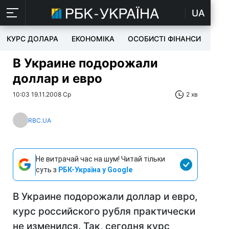
UA
КУРС ДОЛАРА
ЕКОНОМІКА
ОСОБИСТІ ФІНАНСИ
TEC
В Украине подорожали
доллар и евро
10:03 19.11.2008 Ср
2 хв
RBC.UA
Не витрачай час на шум! Читай тільки
суть з
РБК-Україна у Google
В Украине подорожали доллар и евро,
курс российского рубля практически
не изменился. Так, сегодня курс