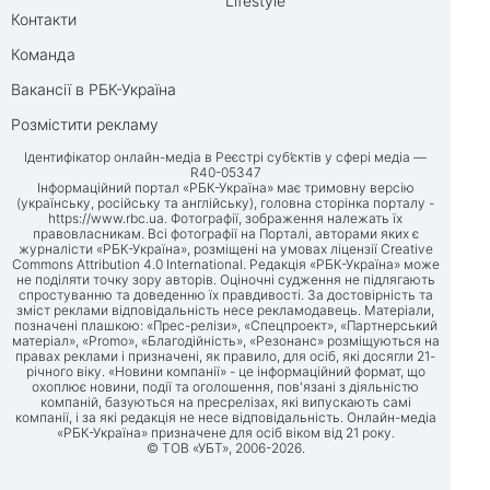
Lifestyle
Контакти
Команда
Вакансії в РБК-Україна
Розмістити рекламу
Ідентифікатор онлайн-медіа в Реєстрі суб’єктів у сфері медіа —
R40-05347
Інформаційний портал «РБК-Україна» має тримовну версію
(українську, російську та англійську), головна сторінка порталу -
https://www.rbc.ua
. Фотографії, зображення належать їх
правовласникам. Всі фотографії на Порталі, авторами яких є
журналісти «РБК-Україна», розміщені на умовах ліцензії Creative
Commons Attribution 4.0 International. Редакція «РБК-Україна» може
не поділяти точку зору авторів. Оціночні судження не підлягають
спростуванню та доведенню їх правдивості. За достовірність та
зміст реклами відповідальність несе рекламодавець. Матеріали,
позначені плашкою: «Прес-релізи», «Спецпроект», «Партнерський
матеріал», «Promo», «Благодійність», «Резонанс» розміщуються на
правах реклами і призначені, як правило, для осіб, які досягли 21-
річного віку. «Новини компанії» - це інформаційний формат, що
охоплює новини, події та оголошення, пов'язані з діяльністю
компаній, базуються на пресрелізах, які випускають самі
компанії, і за які редакція не несе відповідальність. Онлайн-медіа
«РБК-Україна» призначене для осіб віком від 21 року.
© ТОВ «УБТ», 2006-2026.