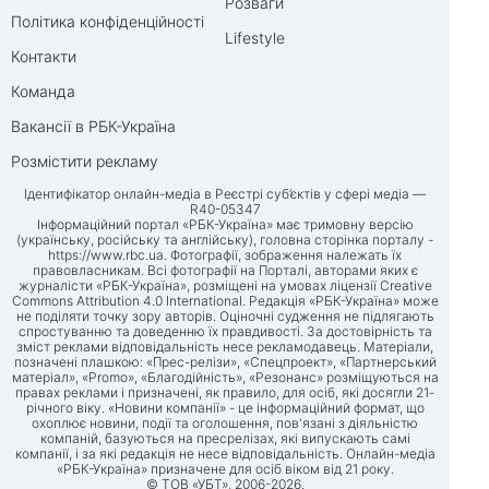
Розваги
Політика конфіденційності
Lifestyle
Контакти
Команда
Вакансії в РБК-Україна
Розмістити рекламу
Ідентифікатор онлайн-медіа в Реєстрі суб’єктів у сфері медіа —
R40-05347
Інформаційний портал «РБК-Україна» має тримовну версію
(українську, російську та англійську), головна сторінка порталу -
https://www.rbc.ua
. Фотографії, зображення належать їх
правовласникам. Всі фотографії на Порталі, авторами яких є
журналісти «РБК-Україна», розміщені на умовах ліцензії Creative
Commons Attribution 4.0 International. Редакція «РБК-Україна» може
не поділяти точку зору авторів. Оціночні судження не підлягають
спростуванню та доведенню їх правдивості. За достовірність та
зміст реклами відповідальність несе рекламодавець. Матеріали,
позначені плашкою: «Прес-релізи», «Спецпроект», «Партнерський
матеріал», «Promo», «Благодійність», «Резонанс» розміщуються на
правах реклами і призначені, як правило, для осіб, які досягли 21-
річного віку. «Новини компанії» - це інформаційний формат, що
охоплює новини, події та оголошення, пов'язані з діяльністю
компаній, базуються на пресрелізах, які випускають самі
компанії, і за які редакція не несе відповідальність. Онлайн-медіа
«РБК-Україна» призначене для осіб віком від 21 року.
© ТОВ «УБТ», 2006-2026.