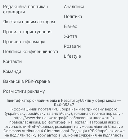
Редакційна політика і
Аналітика
стандарти
Політика
Як стати нашим автором
Бізнес
Правила користування
Життя
Правова інформація
Розваги
Політика конфіденційності
Lifestyle
Контакти
Команда
Вакансії в РБК-Україна
Розмістити рекламу
Ідентифікатор онлайн-медіа в Реєстрі суб’єктів у сфері медіа —
R40-05347
Інформаційний портал «РБК-Україна» має тримовну версію
(українську, російську та англійську), головна сторінка порталу -
https://www.rbc.ua
. Фотографії, зображення належать їх
правовласникам. Всі фотографії на Порталі, авторами яких є
журналісти «РБК-Україна», розміщені на умовах ліцензії Creative
Commons Attribution 4.0 International. Редакція «РБК-Україна» може
не поділяти точку зору авторів. Оціночні судження не підлягають