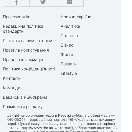
Про компанію
Новини України
Редакційна політика і
Аналітика
стандарти
Політика
Як стати нашим автором
Бізнес
Правила користування
Життя
Правова інформація
Розваги
Політика конфіденційності
Lifestyle
Контакти
Команда
Вакансії в РБК-Україна
Розмістити рекламу
Ідентифікатор онлайн-медіа в Реєстрі суб’єктів у сфері медіа —
R40-05347 Інформаційний портал «РБК-Україна» має тримовну
версію (українську, російську та англійську), головна сторінка
порталу -
https://www.rbc.ua
. Фотографії, зображення належать їх
правовласникам. Всі фотографії на Порталі, авторами яких є