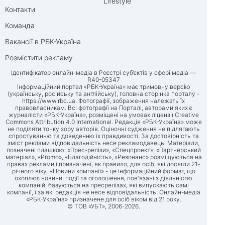
Lifestyle
Контакти
Команда
Вакансії в РБК-Україна
Розмістити рекламу
Ідентифікатор онлайн-медіа в Реєстрі суб’єктів у сфері медіа —
R40-05347
Інформаційний портал «РБК-Україна» має тримовну версію
(українську, російську та англійську), головна сторінка порталу -
https://www.rbc.ua
. Фотографії, зображення належать їх
правовласникам. Всі фотографії на Порталі, авторами яких є
журналісти «РБК-Україна», розміщені на умовах ліцензії Creative
Commons Attribution 4.0 International. Редакція «РБК-Україна» може
не поділяти точку зору авторів. Оціночні судження не підлягають
спростуванню та доведенню їх правдивості. За достовірність та
зміст реклами відповідальність несе рекламодавець. Матеріали,
позначені плашкою: «Прес-релізи», «Спецпроект», «Партнерський
матеріал», «Promo», «Благодійність», «Резонанс» розміщуються на
правах реклами і призначені, як правило, для осіб, які досягли 21-
річного віку. «Новини компанії» - це інформаційний формат, що
охоплює новини, події та оголошення, пов'язані з діяльністю
компаній, базуються на пресрелізах, які випускають самі
компанії, і за які редакція не несе відповідальність. Онлайн-медіа
«РБК-Україна» призначене для осіб віком від 21 року.
© ТОВ «УБТ», 2006-2026.