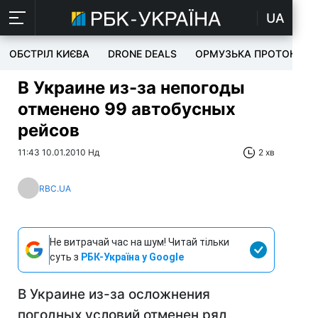
UA
ОБСТРІЛ КИЄВА
DRONE DEALS
ОРМУЗЬКА ПРОТОКА
В Украине из-за непогоды
отменено 99 автобусных
рейсов
11:43 10.01.2010 Нд
2 хв
RBC.UA
Не витрачай час на шум! Читай тільки
суть з
РБК-Україна у Google
В Украине из-за осложнения
погодных условий отменен ряд