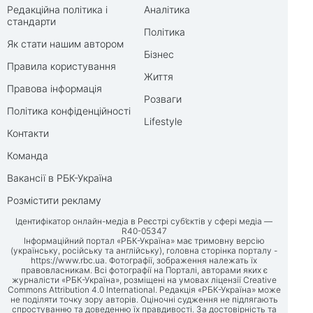
Редакційна політика і
Аналітика
стандарти
Політика
Як стати нашим автором
Бізнес
Правила користування
Життя
Правова інформація
Розваги
Політика конфіденційності
Lifestyle
Контакти
Команда
Вакансії в РБК-Україна
Розмістити рекламу
Ідентифікатор онлайн-медіа в Реєстрі суб’єктів у сфері медіа —
R40-05347
Інформаційний портал «РБК-Україна» має тримовну версію
(українську, російську та англійську), головна сторінка порталу -
https://www.rbc.ua
. Фотографії, зображення належать їх
правовласникам. Всі фотографії на Порталі, авторами яких є
журналісти «РБК-Україна», розміщені на умовах ліцензії Creative
Commons Attribution 4.0 International. Редакція «РБК-Україна» може
не поділяти точку зору авторів. Оціночні судження не підлягають
спростуванню та доведенню їх правдивості. За достовірність та