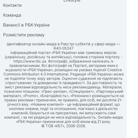
Контакти
Команда
Вакансії в РБК-Україна
Розмістити рекламу
Ідентифікатор онлайн-медіа в Реєстрі суб’єктів у сфері медіа —
R40-05347
Інформаційний портал «РБК-Україна» має тримовну версію
(українську, російську та англійську), головна сторінка порталу -
https://www.rbc.ua
. Фотографії, зображення належать їх
правовласникам. Всі фотографії на Порталі, авторами яких є
журналісти «РБК-Україна», розміщені на умовах ліцензії Creative
Commons Attribution 4.0 International. Редакція «РБК-Україна» може
не поділяти точку зору авторів. Оціночні судження не підлягають
спростуванню та доведенню їх правдивості. За достовірність та
зміст реклами відповідальність несе рекламодавець. Матеріали,
позначені плашкою: «Прес-релізи», «Спецпроект», «Партнерський
матеріал», «Promo», «Благодійність», «Резонанс» розміщуються на
правах реклами і призначені, як правило, для осіб, які досягли 21-
річного віку. «Новини компанії» - це інформаційний формат, що
охоплює новини, події та оголошення, пов'язані з діяльністю
компаній, базуються на пресрелізах, які випускають самі
компанії, і за які редакція не несе відповідальність. Онлайн-медіа
«РБК-Україна» призначене для осіб віком від 21 року.
© ТОВ «УБТ», 2006-2026.